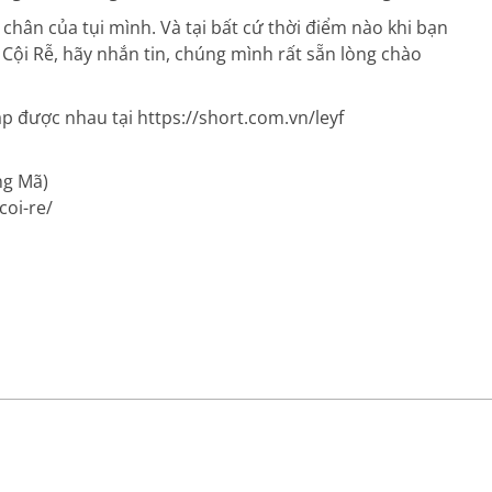
chân của tụi mình. Và tại bất cứ thời điểm nào khi bạn
Cội Rễ, hãy nhắn tin, chúng mình rất sẵn lòng chào
gặp được nhau tại
https://short.com.vn/leyf
ng Mã)
coi-re/