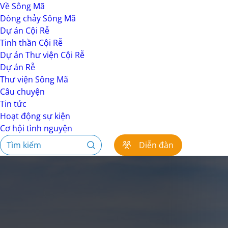
Về Sông Mã
Dòng chảy Sông Mã
Dự án Cội Rễ
Tinh thần Cội Rễ
Dự án Thư viện Cội Rễ
Dự án Rễ
Thư viện Sông Mã
Câu chuyện
Tin tức
Hoạt động sự kiện
Cơ hội tình nguyện
Diễn đàn