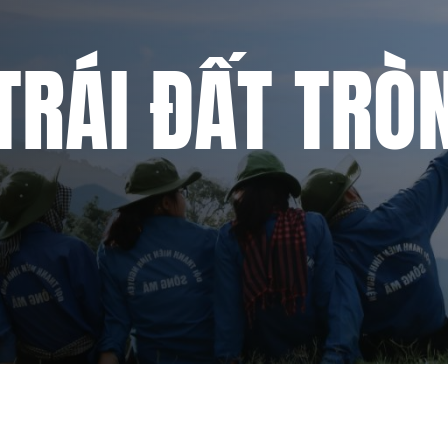
TRÁI ĐẤT TRÒ