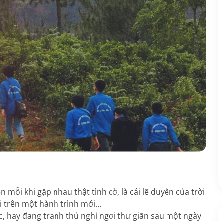
n mỗi khi gặp nhau thật tình cờ, là cái lẽ duyên của trời
đi trên một hành trình mới…
c, hay đang tranh thủ nghỉ ngơi thư giãn sau một ngày