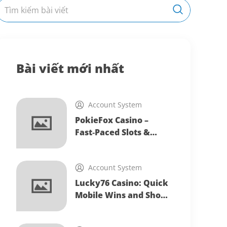
Bài viết mới nhất
Account System
PokieFox Casino –
Fast‑Paced Slots &
Mobile Gaming
Experience
Account System
Lucky76 Casino: Quick
Mobile Wins and Short
Play Sessions