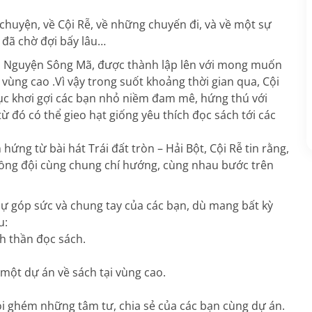
chuyện, về Cội Rễ, về những chuyến đi, và về một sự
đã chờ đợi bấy lâu…
nh Nguyện Sông Mã, được thành lập lên với mong muốn
vùng cao .Vì vậy trong suốt khoảng thời gian qua, Cội
dục khơi gợi các bạn nhỏ niềm đam mê, hứng thú với
từ đó có thể gieo hạt giống yêu thích đọc sách tới các
hứng từ bài hát Trái đất tròn – Hải Bột, Cội Rễ tin rằng,
ồng đội cùng chung chí hướng, cùng nhau bước trên
 sự góp sức và chung tay của các bạn, dù mang bất kỳ
u:
h thần đọc sách.
 một dự án về sách tại vùng cao.
i ghém những tâm tư, chia sẻ của các bạn cùng dự án.