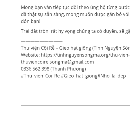
Mong bạn vẫn tiếp tục dõi theo ủng hộ từng bước 
đã thật sự sẵn sàng, mong muốn được gắn bó với 
đón bạn!
Trái đất tròn, rất hy vọng chúng ta có duyên, sẽ 
—————————
Thư viện Cội Rễ – Gieo hạt giống (Tình Nguyện Sô
Website:
https://tinhnguyensongma.org/thu-vien-
thuviencoire.songma@gmail.com
0336 562 398 (Thanh Phương)
#Thu_vien_Coi_Re
#Gieo_hat_giong
#Nho_la_dep