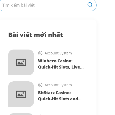
Bài viết mới nhất
Account System
Winhero Casino:
Quick‑Hit Slots, Live
Roulette, en Instant
Wins voor de
Account System
Rapid‑Fire Speler
BitStarz Casino:
Quick‑Hit Slots and
Instant Wins for the
Fast‑Paced Player