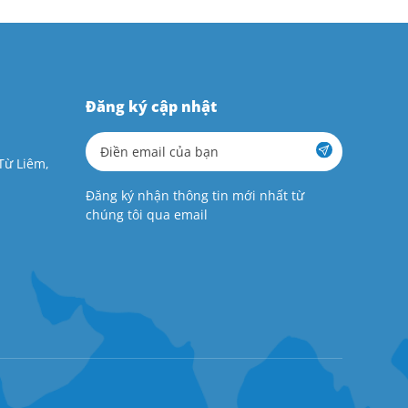
Đăng ký cập nhật
Từ Liêm,
Đăng ký nhận thông tin mới nhất từ
chúng tôi qua email