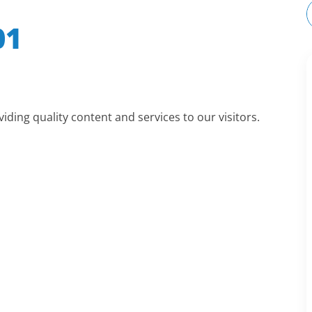
01
ding quality content and services to our visitors.