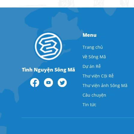
Menu
Trang chủ
Về Sông Mã
Dự án Rễ
Tình Nguyện Sông Mã
Thư viện Cội Rễ
Thư viện ảnh Sông Mã
Câu chuyện
Tin tức